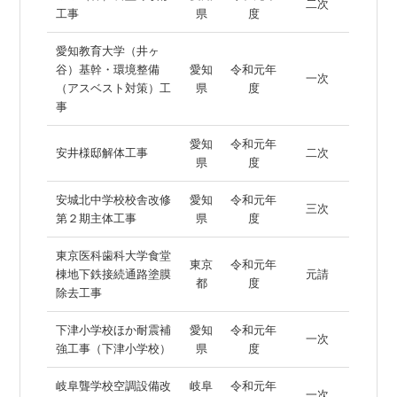
二次
工事
県
度
愛知教育大学（井ヶ
谷）基幹・環境整備
愛知
令和元年
一次
（アスベスト対策）工
県
度
事
愛知
令和元年
安井様邸解体工事
二次
県
度
安城北中学校校舎改修
愛知
令和元年
三次
第２期主体工事
県
度
東京医科歯科大学食堂
東京
令和元年
棟地下鉄接続通路塗膜
元請
都
度
除去工事
下津小学校ほか耐震補
愛知
令和元年
一次
強工事（下津小学校）
県
度
岐阜聾学校空調設備改
岐阜
令和元年
一次