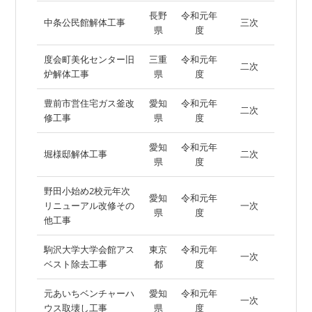
長野
令和元年
中条公民館解体工事
三次
県
度
度会町美化センター旧
三重
令和元年
二次
炉解体工事
県
度
豊前市営住宅ガス釜改
愛知
令和元年
二次
修工事
県
度
愛知
令和元年
堀様邸解体工事
二次
県
度
野田小始め2校元年次
愛知
令和元年
リニューアル改修その
一次
県
度
他工事
駒沢大学大学会館アス
東京
令和元年
一次
ベスト除去工事
都
度
元あいちベンチャーハ
愛知
令和元年
一次
ウス取壊し工事
県
度