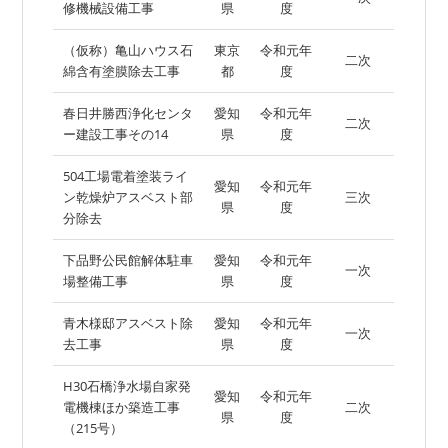
修機械設備工事
県
度
（仮称）亀山ハウス石
東京
令和元年
二次
綿含有塗膜除去工事
都
度
春日井勝西浄化センタ
愛知
令和元年
二次
ー建設工事その14
県
度
504工場電着塗装ライ
愛知
令和元年
ン乾燥炉アスベスト部
三次
県
度
分除去
下品野公民館解体駐車
愛知
令和元年
一次
場整備工事
県
度
青木様邸アスベスト除
愛知
令和元年
一次
去工事
県
度
H30石橋浄水場自家発
愛知
令和元年
電機棟ほか築造工事
二次
県
度
（215号）