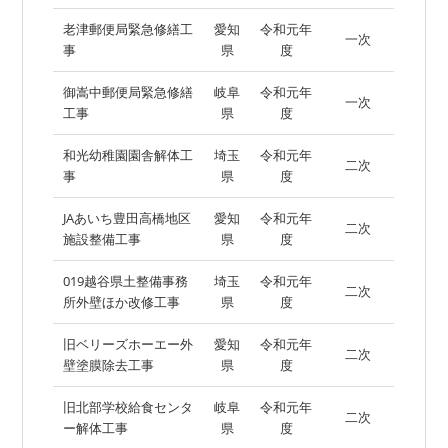
老津郵便局緊急修繕工
愛知
令和元年
一次
事
県
度
御嵩中郵便局緊急修繕
岐阜
令和元年
一次
工事
県
度
和光幼稚園園舎解体工
埼玉
令和元年
二次
事
県
度
JAあいち豊田高橋地区
愛知
令和元年
二次
施設整備工事
県
度
019越谷県土整備事務
埼玉
令和元年
二次
所外壁ほか改修工事
県
度
旧ベリーズホーエー外
愛知
令和元年
二次
壁塗膜除去工事
県
度
旧北部学校給食センタ
岐阜
令和元年
二次
ー解体工事
県
度