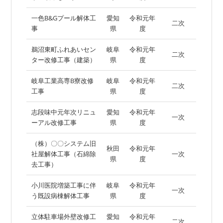
一色B&Gプール解体工
愛知
令和元年
二次
事
県
度
鵜沼東町ふれあいセン
岐阜
令和元年
二次
ター改修工事（建築）
県
度
岐阜工業高専B寮改修
岐阜
令和元年
二次
工事
県
度
志段味中元年次リニュ
愛知
令和元年
一次
ーアル改修工事
県
度
（株）〇〇システム旧
秋田
令和元年
社屋解体工事（石綿除
一次
県
度
去工事）
小川医院増築工事に伴
岐阜
令和元年
一次
う既設病棟解体工事
県
度
立体駐車場外壁改修工
愛知
令和元年
二次