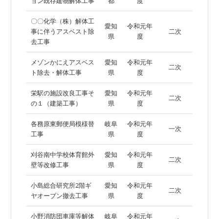
ョン既存建物解体工事
都
度
〇〇化学（株）解体工
愛知
令和元年
事に伴うアスベスト除
二次
県
度
去工事
メゾンかにえアスベス
愛知
令和元年
二次
ト除去・解体工事
県
度
栄駅の施設改良工事そ
愛知
令和元年
二次
の１（建築工事）
県
度
各務原東郵便局模様替
岐阜
令和元年
一次
工事
県
度
刈谷南中学校体育館外
愛知
令和元年
二次
壁等改修工事
県
度
小島総合研究所2階ギ
愛知
令和元年
二次
ヤオーブン撤去工事
県
度
小野消防団車庫等解体
岐阜
令和元年