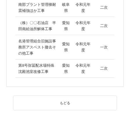
南部プラント管理棟耐
岐阜
令和元年
二次
震補強ほか工事
県
度
（株）〇〇石油店 半
愛知
令和元年
二次
田南給油所解体工事
県
度
名港管理組合旧施設事
愛知
令和元年
務所アスベスト撤去そ
一次
県
度
の他工事
第8号弥冨配水場特殊
愛知
令和元年
二次
沈殿池室改修工事
県
度
もどる