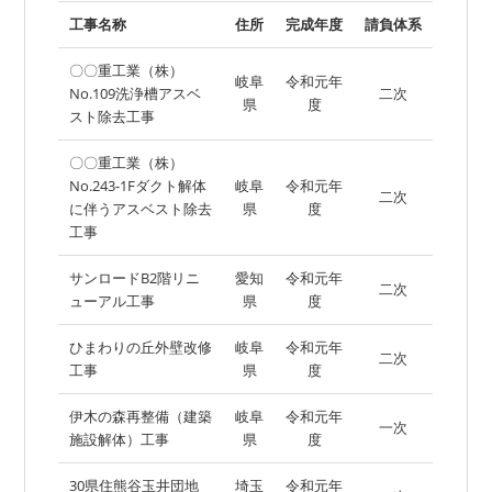
工事名称
住所
完成年度
請負体系
〇〇重工業（株）
岐阜
令和元年
No.109洗浄槽アスベ
二次
県
度
スト除去工事
〇〇重工業（株）
No.243-1Fダクト解体
岐阜
令和元年
二次
に伴うアスベスト除去
県
度
工事
サンロードB2階リニ
愛知
令和元年
二次
ューアル工事
県
度
ひまわりの丘外壁改修
岐阜
令和元年
二次
工事
県
度
伊木の森再整備（建築
岐阜
令和元年
一次
施設解体）工事
県
度
30県住熊谷玉井団地
埼玉
令和元年