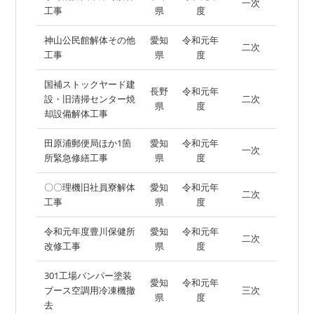
一次
工事
県
度
神山公民館解体その他
愛知
令和元年
二次
工事
県
度
国補ストックヤード建
長野
令和元年
設・旧清掃センター焼
二次
県
度
却設備解体工事
田原浦郵便局ほか1箇
愛知
令和元年
一次
所緊急修繕工事
県
度
〇〇理機旧社員寮解体
愛知
令和元年
二次
工事
県
度
令和元年度豊川保健所
愛知
令和元年
二次
改修工事
県
度
301工場バンパー塗装
愛知
令和元年
ブース空調用冷凍機撤
三次
県
度
去