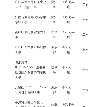
〇〇自動車元町厚生セ
愛知
令和元年
二次
ンター建設工事
県
度
江南古知野郵便局緊急
愛知
令和元年
一次
修繕工事
県
度
高山昭和町社宅撤去工
岐阜
令和元年
二次
事
県
度
〇〇印刷本社ビル解体
東京
令和元年
三次
工事
都
度
瑞浪変３
B（154/77kV）主要変
岐阜
令和元年
一次
圧器ほか取替の内電気
県
度
工事
八幡山アパート（12～
東京
令和元年
一次
15号棟）除却工事
都
度
中濃特別支援学校北
岐阜
令和元年