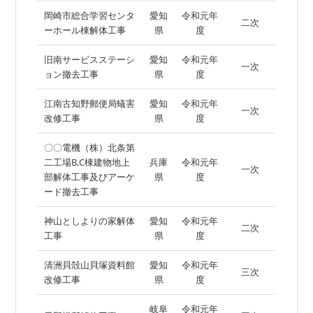
岡崎市総合学習センタ
愛知
令和元年
二次
ーホール棟解体工事
県
度
旧南サービスステーシ
愛知
令和元年
一次
ョン撤去工事
県
度
江南古知野郵便局蟻害
愛知
令和元年
一次
改修工事
県
度
〇〇電機（株）北条第
二工場B,C棟建物地上
兵庫
令和元年
一次
部解体工事及びアーケ
県
度
ード撤去工事
神山としよりの家解体
愛知
令和元年
二次
工事
県
度
清洲貝殻山貝塚資料館
愛知
令和元年
三次
改修工事
県
度
岐阜
令和元年