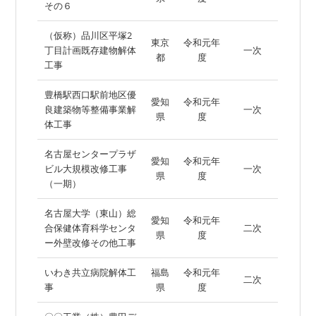
その６
（仮称）品川区平塚2
東京
令和元年
丁目計画既存建物解体
一次
都
度
工事
豊橋駅西口駅前地区優
愛知
令和元年
良建築物等整備事業解
一次
県
度
体工事
名古屋センタープラザ
愛知
令和元年
ビル大規模改修工事
一次
県
度
（一期）
名古屋大学（東山）総
愛知
令和元年
合保健体育科学センタ
二次
県
度
ー外壁改修その他工事
いわき共立病院解体工
福島
令和元年
二次
事
県
度