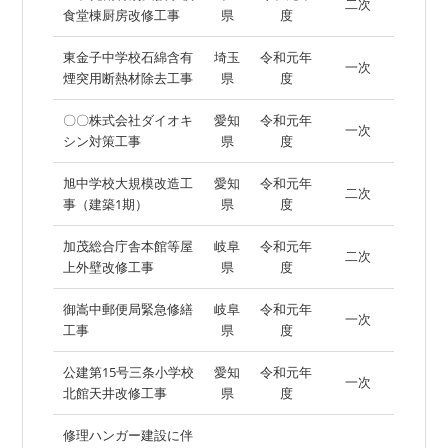
二次
食堂棟厨房改修工事
県
度
東金子中学校石綿含有
埼玉
令和元年
一次
煙突用断熱材除去工事
県
度
〇〇株式会社ダイオキ
愛知
令和元年
一次
シン対策工事
県
度
旭中学校大規模改造工
愛知
令和元年
二次
事（建築1期）
県
度
加茂総合庁舎本館等屋
岐阜
令和元年
二次
上外壁改修工事
県
度
御嵩中郵便局緊急修繕
岐阜
令和元年
一次
工事
県
度
公建第15号三条小学校
愛知
令和元年
一次
北館天井改修工事
県
度
修理ハンガー建設に伴