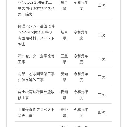
うNo.203２期解体工
岐阜
令和元年
二次
事の内設備材料アスベ
県
度
スト除去
修理ハンガー建設に伴
うNo.209解体工事の
岐阜
令和元年
二次
内設備材料アスベスト
県
度
除去
津卸センター倉庫改修
三重
令和元年
二次
工事
県
度
南部こども園新築工事
愛知
令和元年
二次
に伴う解体工事
県
度
富士松南幼稚園外壁改
愛知
令和元年
二次
修工事
県
度
明星保育園アスベスト
長野
令和元年
四次
除去工事
県
度