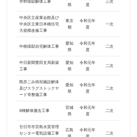
早野様邸解体工事
三次
県
度
中央区立産業会館及び
東京
令和元年
中央区立東日本橋住宅
一次
都
度
大規模改修工事
愛知
令和元年
中根様邸自宅解体工事
二次
県
度
中日新聞豊田支局新築
愛知
令和元年
二次
工事
県
度
既存ごみ焼却施設解体
愛知
令和元年
及びスラグストックヤ
二次
県
度
ード等整備工事
宮城
令和元年
B棟解体撤去工事
二次
県
度
廿日市市宮島水質管理
広島
令和元年
センター電気設備工事
二次
県
度