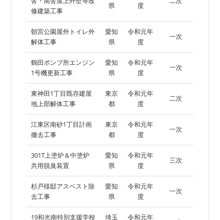
舎・南舎屋上外壁等改
二次
県
度
修建築工事
朝宮公園屋外トイレ外
愛知
令和元年
一次
解体工事
県
度
鶴田ポンプ所エンジン
愛知
令和元年
一次
1号機更新工事
県
度
東神田1丁目既存建屋
東京
令和元年
二次
地上部解体工事
都
度
江東区南砂1丁目計画
東京
令和元年
一次
撤去工事
都
度
301T上塗炉＆中塗炉
愛知
令和元年
三次
共用脱臭装置
県
度
杉戸様邸アスベスト除
愛知
令和元年
一次
去工事
県
度
19和光南特別支援学校
埼玉
令和元年