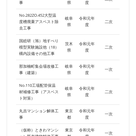
事
県
度
No.282ZO.452大型温
岐阜
令和元年
度槽廃棄アスベスト除
二次
県
度
去工事
国総研（旭）地すべり
茨木
令和元年
模型実験施設他（18）
二次
県
度
構内設備その他工事
那加楠町集会場改修工
岐阜
令和元年
一次
事（建築）
県
度
No.110工場配管保温
岐阜
令和元年
材補修工事（アスベス
二次
県
度
ト対策）
丸吉マンション解体工
東京
令和元年
一次
事
都
度
（仮称）ときわマンシ
東京
令和元年
一次