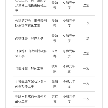
〇〇工業（株）豊田デ
愛知
令和元年
ポ第６工場撤去改修工
二次
県
度
事
公建第97号 旧丹陽消
愛知
令和元年
二次
防出張所解体工事
県
度
愛知
令和元年
高橋様邸 解体工事
二次
県
度
（仮称）山吹町計画解
東京
令和元年
二次
体工事
都
度
岐阜
令和元年
須田様邸 解体工事
一次
県
度
千種生涯学習センター
愛知
令和元年
一次
外壁改修工事
県
度
千駄ヶ谷駅前公衆便所
東京
令和元年
一次
解体工事
都
度