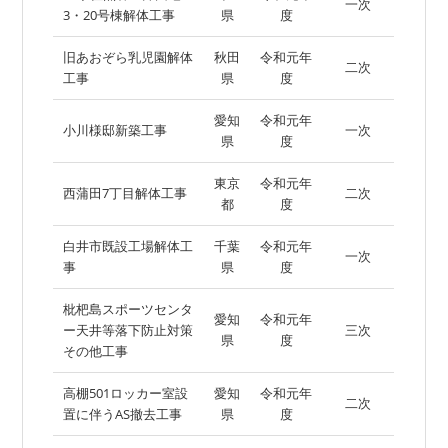
一次
3・20号棟解体工事
県
度
旧あおぞら乳児園解体
秋田
令和元年
二次
工事
県
度
愛知
令和元年
小川様邸新築工事
一次
県
度
東京
令和元年
西蒲田7丁目解体工事
二次
都
度
白井市既設工場解体工
千葉
令和元年
一次
事
県
度
枇杷島スポーツセンタ
愛知
令和元年
ー天井等落下防止対策
三次
県
度
その他工事
高棚501ロッカー室設
愛知
令和元年
二次
置に伴うAS撤去工事
県
度