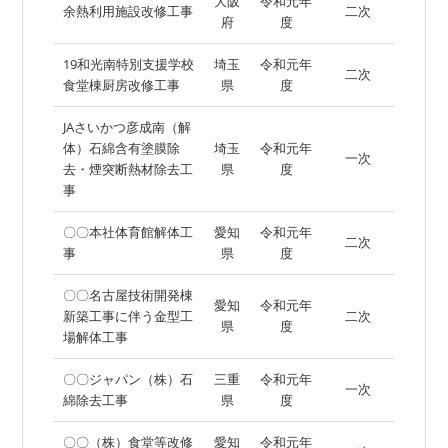
大阪
令和元年
余熱利用施設改修工事
二次
府
度
19和光南特別支援学校
埼玉
令和元年
二次
食堂棟厨房改修工事
県
度
JAさいかつ彦成南（解
体）石綿含有塗膜除
埼玉
令和元年
一次
去・煙突断熱材除去工
県
度
事
〇〇本社体育館解体工
愛知
令和元年
二次
事
県
度
〇〇名古屋技術開発棟
愛知
令和元年
新築工事に伴う金型工
二次
県
度
場解体工事
〇〇ジャパン（株）石
三重
令和元年
一次
綿除去工事
県
度
〇〇（株）食堂等改修
愛知
令和元年